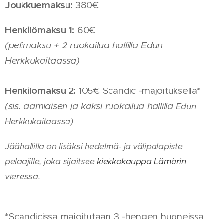
Joukkuemaksu:
380€
Henkilömaksu 1:
60€
(pelimaksu + 2 ruokailua hallilla Edun
Herkkukaitaassa)
Henkilömaksu 2:
105€ Scandic -majoituksella*
(sis. aamiaisen ja kaksi ruokailua hallilla
Edun
Herkkukaitaassa
)
Jäähallilla on lisäksi hedelmä- ja välipalapiste
pelaajille, joka sijaitsee
kiekkokauppa Lämärin
vieressä.
*Scandicissa majoitutaan 3 -hengen huoneissa,