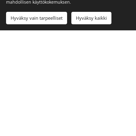
mahdollisen käyttökokemuksen.
JOUKKUEIDEN ILMOITTAUTUMINEN
Hyväksy vain tarpeelliset
Hyväksy kaikki
27.-28.12.2024 / U14 / AA-TASO / HAKA 1&2
Joukkuemaksu:
380€
Henkilömaksu:
105€
ILMOITTAUDU
27.-28.12.2024 / U13 / AA-TASO / HAKA 1&2
Joukkuemaksu:
380€