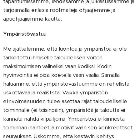
tapahtumissamme, lehdissämme ja julkaisuissamme ja
tarjoamalla erilaisia roolimalleja ohjaajiemme ja
apuohjaajiemme kautta.
Ympäristövastuu
Me ajattelemme, että luontoa ja ympäristöä ei ole
tarkoitettu ihmiselle taloudellisen voiton
maksimoimisen välineiksi vaan kodiksi. Kodin
hyvinvointia ei pidä koetella vaan vaalia. Samalla
haluamme, että ympäristövastuumme on rehellistä,
uskottavaa ja realistista. Vaikka ympäristön
elinvoimaisuuden tulee asettaa rajat taloudelliselle
toiminnalle (ei toisinpäin), ympäristöä ja taloutta ei
kannata nähdä kilpailijoina. Ympäristöä ei kiinnosta
toiminnan ihanteet ja motiivit vaan sen konkreettiset
seuraukset. Uskomme, että kestävin kehitys