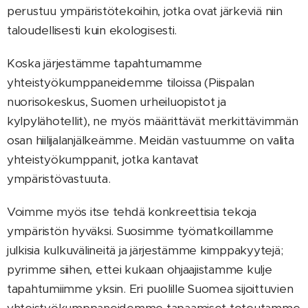
perustuu ympäristötekoihin, jotka ovat järkeviä niin
taloudellisesti kuin ekologisesti.
Koska järjestämme tapahtumamme
yhteistyökumppaneidemme tiloissa (Piispalan
nuorisokeskus, Suomen urheiluopistot ja
kylpylähotellit), ne myös määrittävät merkittävimmän
osan hiilijalanjälkeämme. Meidän vastuumme on valita
yhteistyökumppanit, jotka kantavat
ympäristövastuuta.
Voimme myös itse tehdä konkreettisia tekoja
ympäristön hyväksi. Suosimme työmatkoillamme
julkisia kulkuvälineitä ja järjestämme kimppakyytejä;
pyrimme siihen, ettei kukaan ohjaajistamme kulje
tapahtumiimme yksin. Eri puolille Suomea sijoittuvien
yhteistyökumppaneidemme tapaamiset toteutamme