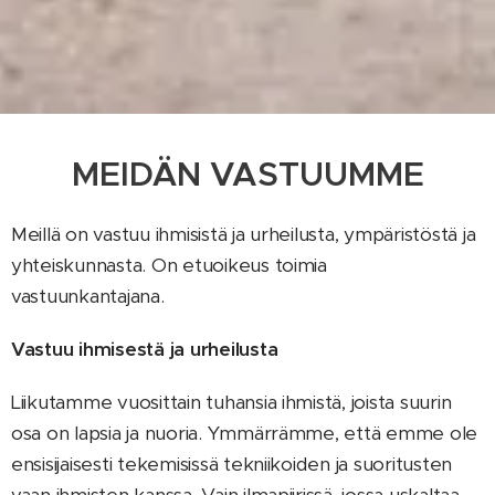
MEIDÄN VASTUUMME
Meillä on vastuu ihmisistä ja urheilusta, ympäristöstä ja
yhteiskunnasta. On etuoikeus toimia
vastuunkantajana.
Vastuu ihmisestä ja urheilusta
Liikutamme vuosittain tuhansia ihmistä, joista suurin
osa on lapsia ja nuoria. Ymmärrämme, että emme ole
ensisijaisesti tekemisissä tekniikoiden ja suoritusten
vaan ihmisten kanssa. Vain ilmapiirissä, jossa uskaltaa