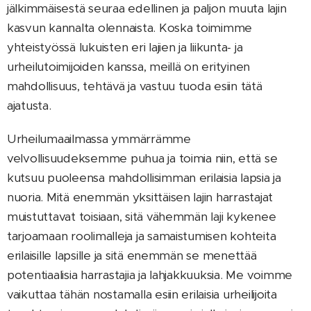
jälkimmäisestä seuraa edellinen ja paljon muuta lajin
kasvun kannalta olennaista. Koska toimimme
yhteistyössä lukuisten eri lajien ja liikunta- ja
urheilutoimijoiden kanssa, meillä on erityinen
mahdollisuus, tehtävä ja vastuu tuoda esiin tätä
ajatusta.
Urheilumaailmassa ymmärrämme
velvollisuudeksemme puhua ja toimia niin, että se
kutsuu puoleensa mahdollisimman erilaisia lapsia ja
nuoria. Mitä enemmän yksittäisen lajin harrastajat
muistuttavat toisiaan, sitä vähemmän laji kykenee
tarjoamaan roolimalleja ja samaistumisen kohteita
erilaisille lapsille ja sitä enemmän se menettää
potentiaalisia harrastajia ja lahjakkuuksia. Me voimme
vaikuttaa tähän nostamalla esiin erilaisia urheilijoita