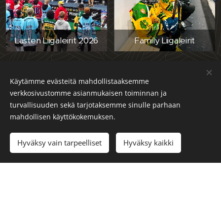
Lasten Liigaleirit 2026
Family Liigaleirit
Käytämme evästeitä mahdollistaaksemme
verkkosivustomme asianmukaisen toiminnan ja
turvallisuuden sekä tarjotaksemme sinulle parhaan
mahdollisen käyttökokemuksen.
Hyväksy vain tarpeelliset
Hyväksy kaikki
Naisten Liiga-leirit
© 2026 Sportfini / Fini leirit ja turnaukset Oy