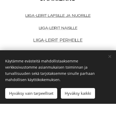
LIIGA-LEIRIT LAPSILLE JA NUORILLE
LIIGA-LEIRIT NAISILLE
LIIGA-LEIRIT PERHEILLE
MAALIVAHTI- JA TAITOLEIRIT
Käytämme evästeitä mahdollistaaksemme
JOUKKUELEIRIT
verkkosivustomme asianmukaisen toiminnan ja
turvallisuuden sekä tarjotaksemme sinulle parhaan
mahdollisen käyttökokemuksen.
PERHEET
Hyväksy vain tarpeelliset
Hyväksy kaikki
FAMILY-LEIRIT