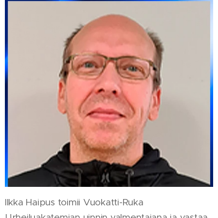
Ilkka Haipus toimii Vuokatti-Ruka
Urheiluakatemian uinnin valmentajana ja vastaa