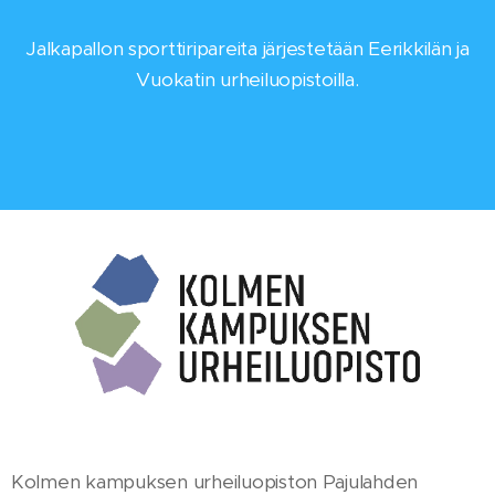
Jalkapallon sporttiripareita järjestetään Eerikkilän ja
Vuokatin urheiluopistoilla.
Kolmen kampuksen urheiluopiston Pajulahden