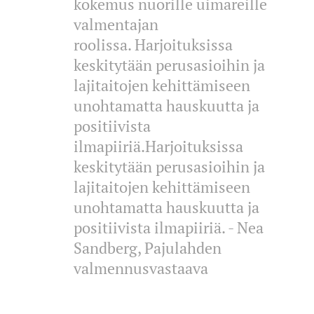
kokemus nuorille uimareille
valmentajan
roolissa. Harjoituksissa
keskitytään perusasioihin ja
lajitaitojen kehittämiseen
unohtamatta hauskuutta ja
positiivista
ilmapiiriä.Harjoituksissa
keskitytään perusasioihin ja
lajitaitojen kehittämiseen
unohtamatta hauskuutta ja
positiivista ilmapiiriä. - Nea
Sandberg, Pajulahden
valmennusvastaava