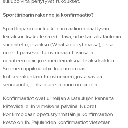
sukupolvilta periytyvät rukoukset.
Sporttiriparin rakenne ja konfirmaatio?
Sporttiripariin kuuluu konfirmaatioon päättyvän
leirijakson lisäksi leiriä edeltävä, urheilijan aikatauluihin
suunniteltu, etäjakso (Whatsapp-ryhmässä), jossa
nuoret pääsevät tutustumaan toisiinsa ja
ripariteemoihin jo ennen leirijaksoa. Lisäksi kaikkiin
Suomen rippikouluihin kuuluu omaan
kotiseurakuntaan tutustuminen, josta vastaa
seurakunta, jonka alueella nuori on kirjoilla.
Konfirmaatiot ovat urheilijan aikataulujen kannalta
kätevästi leirin viimeisenä päivänä. Nuoret
konfirmoidaan opetusryhmittäin ja konfirmaation
kesto on 1h. Pajulahden konfirmaatiot vietetään