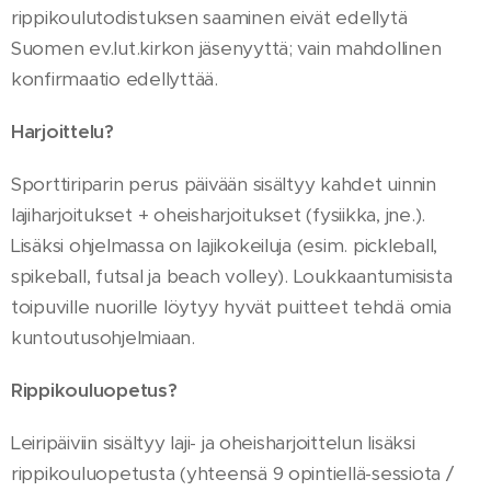
rippikoulutodistuksen saaminen eivät edellytä
Suomen ev.lut.kirkon jäsenyyttä; vain mahdollinen
konfirmaatio edellyttää.
Harjoittelu?
Sporttiriparin perus päivään sisältyy kahdet uinnin
lajiharjoitukset + oheisharjoitukset (fysiikka, jne.).
Lisäksi ohjelmassa on lajikokeiluja (esim. pickleball,
spikeball, futsal ja beach volley). Loukkaantumisista
toipuville nuorille löytyy hyvät puitteet tehdä omia
kuntoutusohjelmiaan.
Rippikouluopetus?
Leiripäiviin sisältyy laji- ja oheisharjoittelun lisäksi
rippikouluopetusta (yhteensä 9 opintiellä-sessiota /