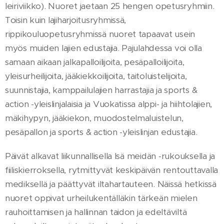
leiriviikko). Nuoret jaetaan 25 hengen opetusryhmiin.
Toisin kuin lajiharjoitusryhmissä,
rippikouluopetusryhmissä nuoret tapaavat usein
myös muiden lajien edustajia. Pajulahdessa voi olla
samaan aikaan jalkapalloilijoita, pesäpalloilijoita,
yleisurheilijoita, jääkiekkoilijoita, taitoluistelijoita,
suunnistajia, kamppailulajien harrastajia ja sports &
action -yleislinjalaisia ja Vuokatissa alppi- ja hiihtolajien,
mäkihypyn, jääkiekon, muodostelmaluistelun,
pesäpallon ja sports & action -yleislinjan edustajia.
Päivät alkavat liikunnallisella Isä meidän -rukouksella ja
fiiliskierroksella, rytmittyvät keskipäivän rentouttavalla
mediksellä ja päättyvät iltahartauteen. Näissä hetkissä
nuoret oppivat urheilukentälläkin tärkeän mielen
rauhoittamisen ja hallinnan taidon ja edeltäviltä