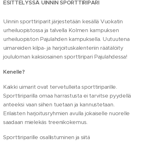
ESITTELYSSÄ UINNIN SPORTTIRIPARI
Uinnin sporttiriparit järjestetään kesällä Vuokatin
urheiluopistossa ja talvella Kolmen kampuksen
urheiluopiston Pajulahden kampuksella. Uutuutena
uimareiden kilpa- ja harjoituskalenteriin räätälöity
joululoman kaksiosainen sporttiripari Pajulahdessa!
Kenelle?
Kaikki uimarit ovat tervetulleita sporttiriparille.
Sporttiriparilla omaa harrastusta ei tarvitse pyydellä
anteeksi vaan siihen tuetaan ja kannustetaan.
Erilaisten harjoitusryhmien avulla jokaiselle nuorelle
saadaan mielekäs treenikokemus.
Sporttiriparille osallistuminen ja siitä