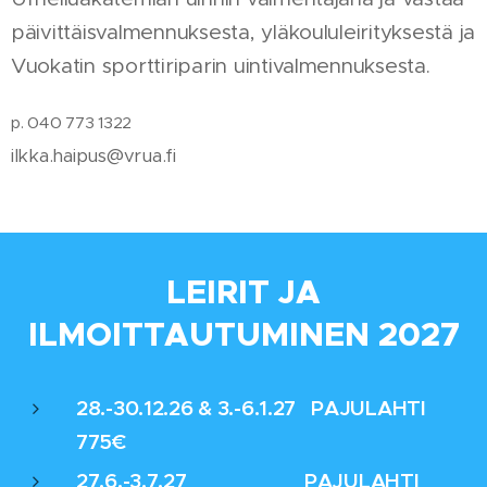
päivittäisvalmennuksesta, yläkoululeirityksestä ja
Vuokatin sporttiriparin uintivalmennuksesta.
p. 040 773 1322
ilkka.haipus@vrua.fi
LEIRIT JA
ILMOITTAUTUMINEN 2027
28.-30.12.26 & 3.-6.1.27 PAJULAHTI
775€
27.6.-3.7.27 PAJULAHTI