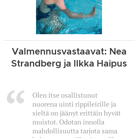
Valmennusvastaavat: Nea
Strandberg ja Ilkka Haipus
Olen itse osallistunut
nuorena uinti rippileirille ja
sieltä on jäänyt erittäin hyvät
muistot. Odotan innolla
mahdollisuutta tarjota sama