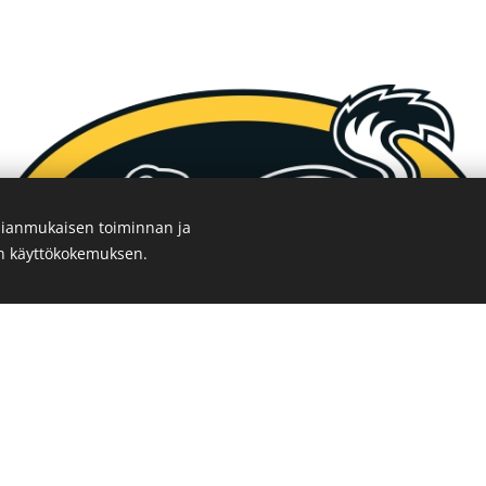
ianmukaisen toiminnan ja
en käyttökokemuksen.