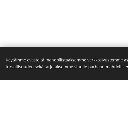
Käytämme evästeitä mahdollistaaksemme verkkosivustomme as
turvallisuuden sekä tarjotaksemme sinulle parhaan mahdollis