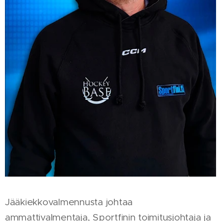
Jääkiekkovalmennusta johtaa
ammattivalmentaja, Sportfinin toimitusjohtaja ja