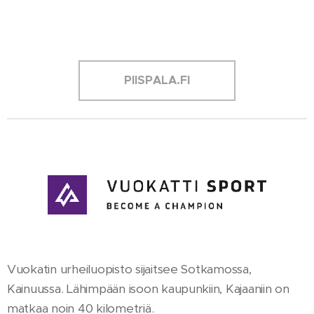
PIISPALA.FI
TYHJÄÄ TILAA VARTEN TÄMÄ TEKSTI VALKOISELLA
Vuokatin urheiluopisto sijaitsee Sotkamossa,
Kainuussa. Lähimpään isoon kaupunkiin, Kajaaniin on
matkaa noin 40 kilometriä.