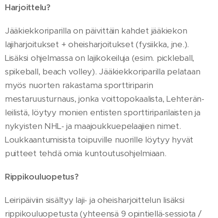
Harjoittelu?
Jääkiekkoriparilla on päivittäin kahdet jääkiekon
lajiharjoitukset + oheisharjoitukset (fysiikka, jne.).
Lisäksi ohjelmassa on lajikokeiluja (esim. pickleball,
spikeball, beach volley). Jääkiekkoriparilla pelataan
myös nuorten rakastama sporttiriparin
mestaruusturnaus, jonka voittopokaalista, Lehterän-
leilistä, löytyy monien entisten sporttiriparilaisten ja
nykyisten NHL- ja maajoukkuepelaajien nimet.
Loukkaantumisista toipuville nuorille löytyy hyvät
puitteet tehdä omia kuntoutusohjelmiaan.
Rippikouluopetus?
Leiripäiviin sisältyy laji- ja oheisharjoittelun lisäksi
rippikouluopetusta (yhteensä 9 opintiellä-sessiota /