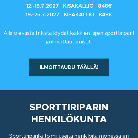
12.-18.7.2027 KISAKALLIO 848€
19.-25.7.2027 KISAKALLIO 848€
Alla olevasta linkistä löydät kaikkien lajien sporttiriparit
ja ilmoittautumiset.
ILMOITTAUDU TÄÄLLÄ!
SPORTTIRIPARIN
HENKILÖKUNTA
Sporttiriparilla toimii useita henkilöitä monessa eri