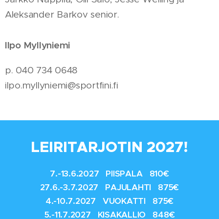
Aleksander Barkov senior.
Ilpo Myllyniemi
p. 040 734 0648
ilpo.myllyniemi@sportfini.fi
LEIRITARJOTIN 2027!
7.-13.6.2027 PIISPALA 810€
27.6.-3.7.2027 PAJULAHTI 875€
4.-10.7.2027 VUOKATTI 875€
5.-11.7.2027 KISAKALLIO 848€