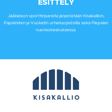
ESITTELY
Jääkiekon sporttiripareita järjestetään Kisakallion,
Pajulahden ja Vuokatin urheiluopistoilla sekä Piispalan
nuorisokeskuksessa.