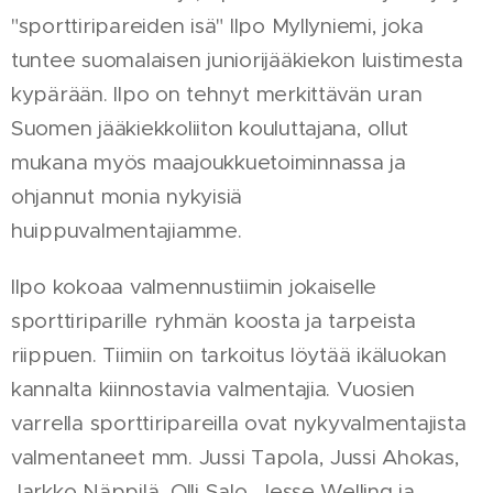
"sporttiripareiden isä" Ilpo Myllyniemi, joka
tuntee suomalaisen juniorijääkiekon luistimesta
kypärään. Ilpo on tehnyt merkittävän uran
Suomen jääkiekkoliiton kouluttajana, ollut
mukana myös maajoukkuetoiminnassa ja
ohjannut monia nykyisiä
huippuvalmentajiamme.
Ilpo kokoaa valmennustiimin jokaiselle
sporttiriparille ryhmän koosta ja tarpeista
riippuen. Tiimiin on tarkoitus löytää ikäluokan
kannalta kiinnostavia valmentajia. Vuosien
varrella sporttiripareilla ovat nykyvalmentajista
valmentaneet mm. Jussi Tapola, Jussi Ahokas,
Jarkko Näppilä, Olli Salo, Jesse Welling ja