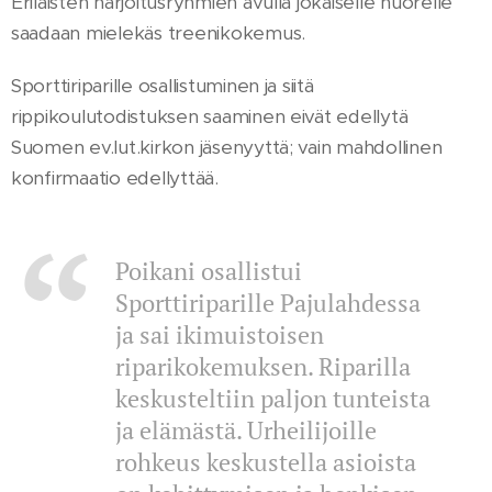
Erilaisten harjoitusryhmien avulla jokaiselle nuorelle
saadaan mielekäs treenikokemus.
Sporttiriparille osallistuminen ja siitä
rippikoulutodistuksen saaminen eivät edellytä
Suomen ev.lut.kirkon jäsenyyttä; vain mahdollinen
konfirmaatio edellyttää.
Poikani osallistui
Sporttiriparille Pajulahdessa
ja sai ikimuistoisen
riparikokemuksen. Riparilla
keskusteltiin paljon tunteista
ja elämästä. Urheilijoille
rohkeus keskustella asioista