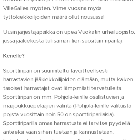
VilleGallea myöten. Viime vuosina myös
tyttökiekkoilijoiden määrä ollut nousussa!
Uusin järjestäjäpaikka on upea Vuokatin urheiluopisto,
jossa jääkiekosta tuli saman tien suosituin riparilaji.
Kenelle?
Sporttiripari on suunniteltu tavoitteellisesti
harrastavien jääkiekkoilijoiden elämään, mutta kaiken
tasoiset harrastajat ovat lämpimästi tervetulleita.
Sporttiripari on mm. Pohjola-leirille osallistuvien ja
maajoukkuepelaajien valinta (Pohjola-leirille valituista
pojista vuosittain noin 50 on sporttiriparilaisia).
Sporttiriparilla omaa harrastusta ei tarvitse pyydellä
anteeksi vaan siihen tuetaan ja kannustetaan.