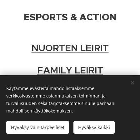
ESPORTS & ACTION
NUORTEN LEIRIT
FAMILY LEIRIT
Käytämme evästeitä mahdollistaaksemme
verkkosivustomme asianmukaisen toiminnan ja
turvallisuuden sekä tarjotaksemme sinulle parhaan
mahdollisen käyttökokemuksen.
© 2026 Sportfini / Fini leirit ja turnaukset Oy
Kaikki oikeudet pidätetään
Evästeet
Hyväksy vain tarpeelliset
Hyväksy kaikki